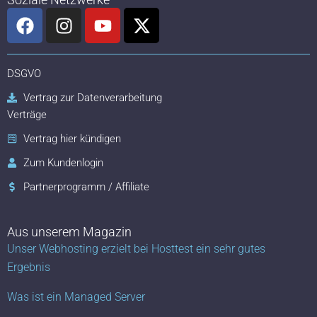
F
I
Y
X
a
n
o
-
c
s
u
t
e
t
t
w
DSGVO
b
a
u
i
Vertrag zur Datenverarbeitung
o
g
b
t
Verträge
o
r
e
t
k
a
e
Vertrag hier kündigen
m
r
Zum Kundenlogin
Partnerprogramm / Affiliate
Aus unserem Magazin
Unser Webhosting erzielt bei Hosttest ein sehr gutes
Ergebnis
Was ist ein Managed Server