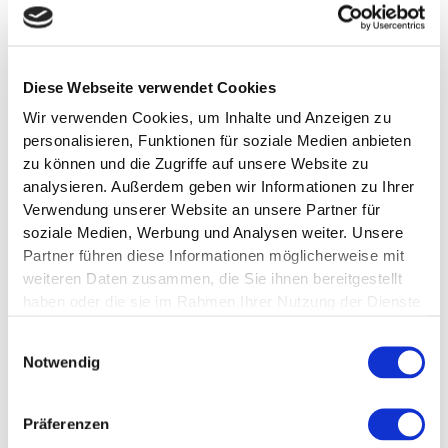
Telefon: 02924 879560
Sonstige Kontaktwege:
Wenn es um terroristische Inhalte geht, nutzen Sie bitte
Diese Webseite verwendet Cookies
direkt die Kontaktdaten, die beim BKA und der BNetzA
Wir verwenden Cookies, um Inhalte und Anzeigen zu
hinterlegt sind.
personalisieren, Funktionen für soziale Medien anbieten
zu können und die Zugriffe auf unsere Website zu
Die für den Kontakt zur Verfügung stehenden Sprachen
analysieren. Außerdem geben wir Informationen zu Ihrer
sind: Deutsch, Englisch, Deutsch, Englisch.
Verwendung unserer Website an unsere Partner für
soziale Medien, Werbung und Analysen weiter. Unsere
Terroristische-Online-Inhalte-Bekämpfungs-Gesetz
Partner führen diese Informationen möglicherweise mit
Kontaktstelle gemäß Verordnung (EU) 2021/784 des
weiteren Daten zusammen, die Sie ihnen bereitgestellt
Europäischen Parlaments und des Rates: E-Mail: tco-
haben oder die sie im Rahmen Ihrer Nutzung der Dienste
kontaktstelle@webhoster.deTelefon: +49 2924 87956-
gesammelt haben.
30Die Kontaktaufnahme ist in folgenden Sprachen möglich:
Einwilligungsauswahl
Deutsch + Englisch[Diese E-Mail-Adresse ist ausschließlich
Notwendig
für die Kommunikation gemäß Verordnung (EU) 2021/784
bestimmt. Andere Anfragen werden nicht
Präferenzen
beantwortet.]ANFRAGEN WERDEN NUR BEARBEITET